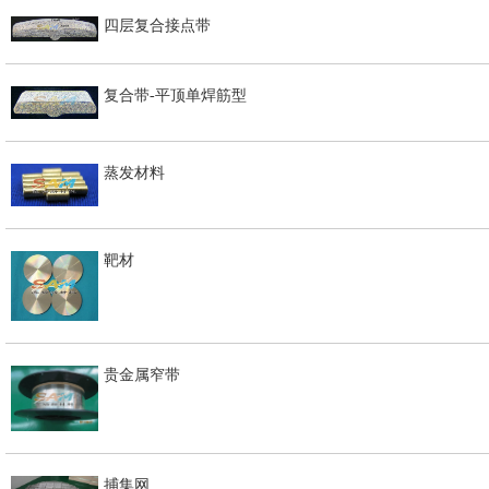
四层复合接点带
复合带-平顶单焊筋型
蒸发材料
靶材
贵金属窄带
捕集网